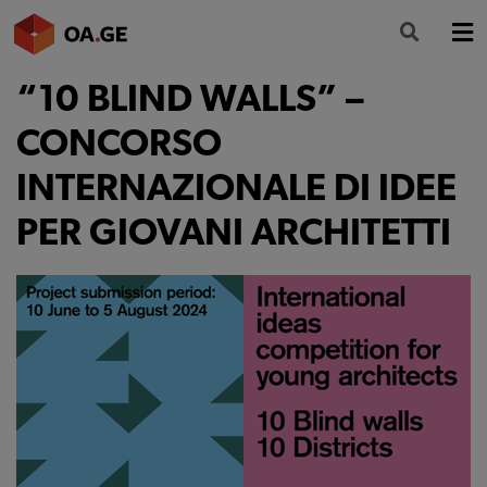
“10 BLIND WALLS” –
L’ORDINE
CONCORSO
AMMINISTRAZIONE TRASPARENTE
INTERNAZIONALE DI IDEE
ALBO
PER GIOVANI ARCHITETTI
SEGRETERIA
SERVIZI
FORMAZIONE
NEWS