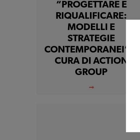
“PROGETTARE E
RIQUALIFICARE:
MODELLI E
STRATEGIE
CONTEMPORANEI” A
CURA DI ACTION
GROUP