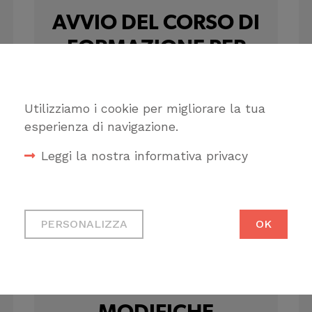
AVVIO DEL CORSO DI
FORMAZIONE PER
CERTIFICATORI
ENERGETICI DEGLI
Utilizziamo i cookie per migliorare la tua
EDIFICI
esperienza di navigazione.
Leggi la nostra informativa privacy
Cookie tecnici
Necessari per permetterti di
PERSONALIZZA
OK
fruire correttamente del sito
REGIONE LIGURIA:
Cookie di profilazione
APPROVATE
Ci permettono di raccogliere
dati statistici su di te per