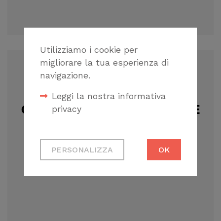
Utilizziamo i cookie per
migliorare la tua esperienza di
navigazione.
Leggi la nostra informativa
CORSO ONLINE “PROGETTARE
privacy
ACCESSIBILE” – ESTENSIONE
Cookie tecnici
EROGAZIONE
PERSONALIZZA
OK
Necessari per
permetterti di fruire
correttamente del
sito
Cookie di profilazione