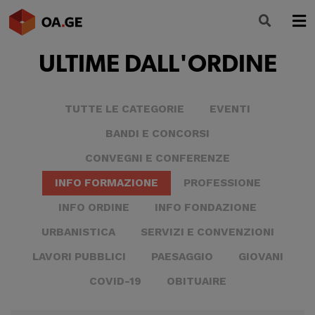
ULTIME DALL'ORDINE
L’ORDINE
AMMINISTRAZIONE TRASPARENTE
TUTTE LE CATEGORIE
EVENTI
ALBO
BANDI E CONCORSI
SEGRETERIA
CONVEGNI E CONFERENZE
INFO FORMAZIONE
PROFESSIONE
SERVIZI
INFO ORDINE
INFO FONDAZIONE
FORMAZIONE
URBANISTICA
SERVIZI E CONVENZIONI
NEWS
LAVORI PUBBLICI
PAESAGGIO
GIOVANI
COVID-19
OBITUAIRE