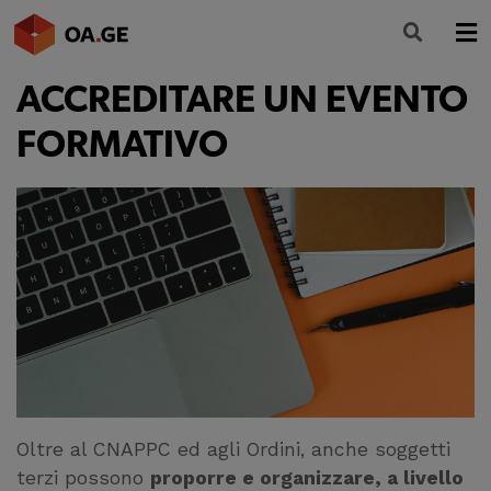
ACCREDITARE UN EVENTO
L’ORDINE
FORMATIVO
AMMINISTRAZIONE TRASPARENTE
ALBO
SEGRETERIA
SERVIZI
FORMAZIONE
NEWS
Oltre al CNAPPC ed agli Ordini, anche soggetti
terzi possono
proporre e organizzare, a livello