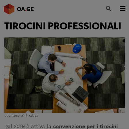
TIROCINI PROFESSIONALI
L’ORDINE
AMMINISTRAZIONE TRASPARENTE
ALBO
SEGRETERIA
SERVIZI
FORMAZIONE
NEWS
courtesy of Pixabay
Dal 2019 è attiva la
convenzione per i tirocini