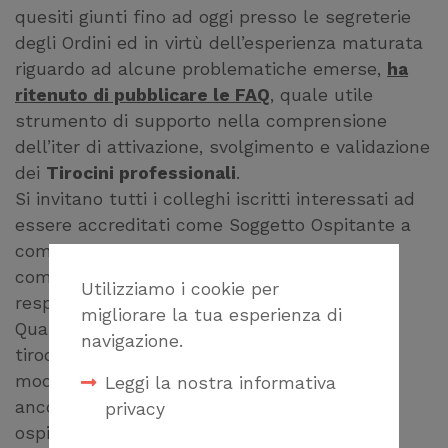
quesiti giunti fino ad oggi presso le segreterie
degli Ordini ed in virtù dell’esperienza maturata
riguardo ad alcune problematiche emerse,
ha
ritenuto di pubblicare le FAQ
, quale utile
strumento di supporto nella comprensione
dell’iter di attivazione, svolgimento e validazione
dei
Tirocini professionali
.
Si invitano tutti i colleghi iscritti interessati ad
essere accreditati come Soggetto Ospitante a
compilare il modulo F e inviarlo all’Ordine
competente (cioè quello dove è iscritto il
Utilizziamo i cookie per
responsabile del Tirocinante).
migliorare la tua esperienza di
Qualora si sia già individuato il soggetto
navigazione.
tirocinante si può compilare e trasmettere il
modulo A (insieme al modulo F se non si è
Leggi la nostra informativa
ancora iscritti nel registro dei soggetti
privacy
ospitanti).