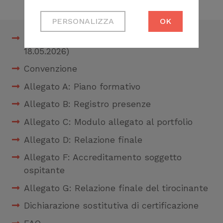
Cookie tecnici
PERSONALIZZA
OK
Necessari per
Registro Soggetti ospitanti (aggiornato al
permetterti di fruire
18.05.2026)
correttamente del
sito
Convenzione
Cookie di profilazione
Allegato A: Piano formativo
Ci permettono di
Allegato B: Registro presenze
raccogliere dati
Allegato C: Modulo allegato al portfolio
statistici su di te per
Allegato D: Relazione finale
migliorare il servizio
Allegato F: Accreditamento soggetto
ospitante
Allegato G: Relazione finale del tirocinante
Dichiarazione sostitutiva di certificazione