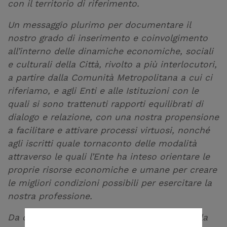
con il territorio di riferimento.
Un messaggio plurimo per documentare il
nostro grado di inserimento e coinvolgimento
all’interno delle dinamiche economiche, sociali
e culturali della Città, rivolto a più interlocutori,
a partire dalla Comunità Metropolitana a cui ci
riferiamo, e agli Enti e alle Istituzioni con le
quali si sono trattenuti rapporti equilibrati di
dialogo e relazione, con una nostra propensione
a facilitare e attivare processi virtuosi, nonché
agli iscritti quale tornaconto delle modalità
attraverso le quali l’Ente ha inteso orientare le
proprie risorse economiche e umane per creare
le migliori condizioni possibili per esercitare la
nostra professione.
Da questo percorso emerge la centralità della