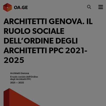
ARCHITETTI GENOVA. IL
L’ORDINE
RUOLO SOCIALE
AMMINISTRAZIONE TRASPARENTE
DELL’ORDINE DEGLI
ALBO
ARCHITETTI PPC 2021-
SEGRETERIA
2025
SERVIZI
FORMAZIONE
NEWS