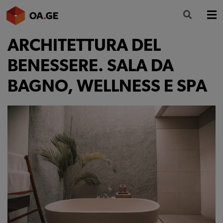
ARCHITETTURA DEL
L’ORDINE
BENESSERE. SALA DA
AMMINISTRAZIONE TRASPARENTE
BAGNO, WELLNESS E SPA
ALBO
SEGRETERIA
SERVIZI
FORMAZIONE
NEWS