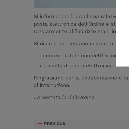
Si informa che il problema relativo ai di
posta elettronica dell’Ordine è stato
r
regolarmente all’indirizzo mail:
info@a
Si ricorda che restano sempre attivi a
il numero di telefono dell’Ordine: 0
la casella di posta elettronica certi
Ringraziamo per la collaborazione e l
di interruzione.
La Segreteria dell’Ordine
PREVIOUS