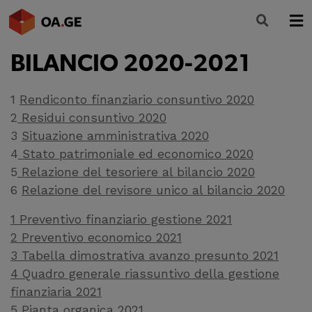
BILANCIO 2020-2021
L’ORDINE
AMMINISTRAZIONE TRASPARENTE
1
Rendiconto finanziario consuntivo 2020
2
Residui consuntivo 2020
ALBO
3
Situazione amministrativa 2020
4
Stato patrimoniale ed economico 2020
SEGRETERIA
5
Relazione del tesoriere al bilancio 2020
SERVIZI
6
Relazione del revisore unico al bilancio 2020
FORMAZIONE
1 Preventivo finanziario gestione 2021
2 Preventivo economico 2021
NEWS
3 Tabella dimostrativa avanzo presunto 2021
4 Quadro generale riassuntivo della gestione
finanziaria 2021
5 Pianta organica 2021