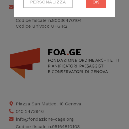
PERSONALIZZA
OK
Necessari per
info@archigenova.it
permetterti di fruire
archgenova@pec.aruba.it
correttamente del
Codice fiscale n.80036470104
Codice univoco UFGIR2
sito
Cookie di profilazione
Ci permettono di
raccogliere dati
statistici su di te per
migliorare il servizio
Piazza San Matteo, 18 Genova
010 2473946
info@fondazione-oage.org
Codice fiscale n.95164810103