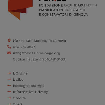
sito
Cookie di profilazione
Ci permettono di
raccogliere dati
statistici su di te per
migliorare il servizio
Piazza San Matteo, 18 Genova
010 2473946
info@fondazione-oage.org
Codice fiscale n.95164810103
L'Ordine
L'albo
Rassegna stampa
Informativa Privacy
Credits
Orari