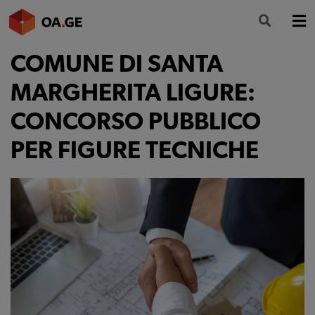
COMUNE DI SANTA
L’ORDINE
MARGHERITA LIGURE:
AMMINISTRAZIONE TRASPARENTE
CONCORSO PUBBLICO
ALBO
PER FIGURE TECNICHE
SEGRETERIA
SERVIZI
FORMAZIONE
NEWS