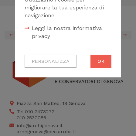
migliorare la tua esperienza di
navigazione.
Leggi la nostra informativa
PREVIOUS
NEXT
privacy
Cookie tecnici
PERSONALIZZA
OK
Necessari per
permetterti di fruire
correttamente del
sito
Cookie di profilazione
Piazza San Matteo, 18 Genova
Ci permettono di
Tel 010 2473272
010 2530086
raccogliere dati
info@archigenova.it
statistici su di te per
archgenova@pec.aruba.it
migliorare il servizio