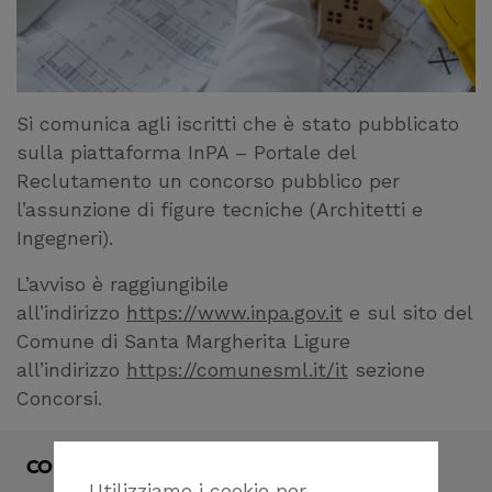
Si comunica agli iscritti che è stato pubblicato
sulla piattaforma InPA – Portale del
Reclutamento un concorso pubblico per
l’assunzione di figure tecniche (Architetti e
Ingegneri).
L’avviso è raggiungibile
all’indirizzo
https://www.inpa.gov.it
e sul sito del
Comune di Santa Margherita Ligure
all’indirizzo
https://comunesml.it/it
sezione
Concorsi.
CONDIVIDI
Utilizziamo i cookie per