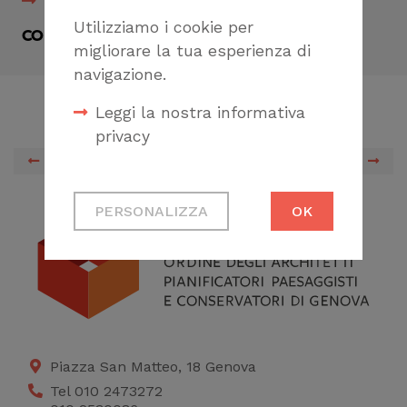
Scheda formativa
Utilizziamo i cookie per
CONDIVIDI
migliorare la tua esperienza di
navigazione.
Leggi la nostra informativa
privacy
PREVIOUS
NEXT
Cookie tecnici
PERSONALIZZA
OK
Necessari per
permetterti di fruire
correttamente del
sito
Cookie di profilazione
Ci permettono di
Piazza San Matteo, 18 Genova
raccogliere dati
Tel 010 2473272