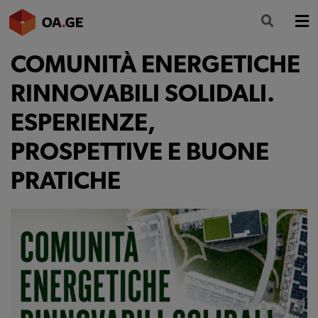
COMUNITÀ ENERGETICHE
L’ORDINE
RINNOVABILI SOLIDALI.
AMMINISTRAZIONE TRASPARENTE
ESPERIENZE,
ALBO
PROSPETTIVE E BUONE
SEGRETERIA
PRATICHE
SERVIZI
FORMAZIONE
NEWS