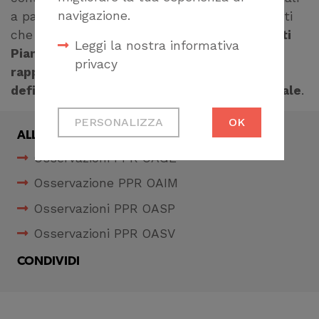
navigazione.
a partecipare a tavoli tecnici dedicati, convinti
che
il contributo degli Architetti Paesaggisti
Leggi la nostra informativa
Pianificatori e Conservatori Liguri possa
privacy
rappresentare un valore aggiunto per la
definizione del Piano Paesaggistico Regionale
.
Cookie tecnici
PERSONALIZZA
OK
Necessari per
ALLEGATI
permetterti di fruire
Osservazioni PPR OAGE
correttamente del
Osservazione PPR OAIM
sito
Osservazioni PPR OASP
Cookie di profilazione
Osservazioni PPR OASV
Ci permettono di
raccogliere dati
CONDIVIDI
statistici su di te per
migliorare il servizio