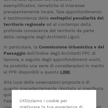
esemplificativo, tematiche di interesse
prevalentemente locale. Tale approfondimento
è testimonianza delle
molteplici peculiarità del
territorio regionale
ed al contempo della
profonda conoscenza del territorio da parte
della categoria degli Architetti Liguri.
In particolare, la
Commissione Urbanistica e del
Paesaggio
dell’Ordine degli Architetti PPC di
Genova, a seguito degli approfondimenti svolti,
ha prodotto una serie di considerazioni in merito
al PPR disponibili a questo
LINK
.
Alla luce delle osservazioni proposte e di
quanto precedentemente riportato si manifesta
quindi la disponibilità da parte della
Utilizziamo i cookie per
Federazione Architetti PPC della Liguria e
migliorare la tua esperienza di
conseguentemente di tutti gli Ordini Provinciali