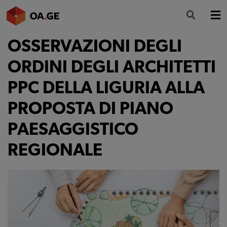
OSSERVAZIONI DEGLI
L’ORDINE
ORDINI DEGLI ARCHITETTI
AMMINISTRAZIONE TRASPARENTE
PPC DELLA LIGURIA ALLA
ALBO
PROPOSTA DI PIANO
SEGRETERIA
PAESAGGISTICO
SERVIZI
REGIONALE
FORMAZIONE
NEWS