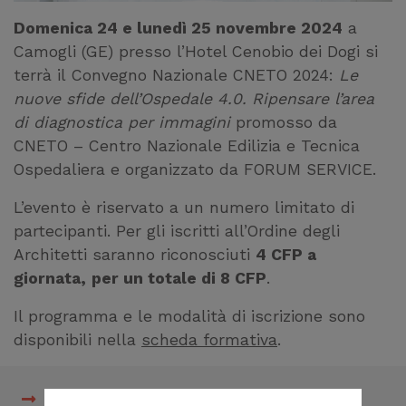
Domenica 24 e lunedì 25 novembre 2024
a
Camogli (GE) presso l’Hotel Cenobio dei Dogi si
terrà il Convegno Nazionale CNETO 2024:
Le
nuove sfide dell’Ospedale 4.0. Ripensare l’area
di diagnostica per immagini
promosso da
CNETO – Centro Nazionale Edilizia e Tecnica
Ospedaliera e organizzato da FORUM SERVICE.
L’evento è riservato a un numero limitato di
partecipanti. Per gli iscritti all’Ordine degli
Architetti saranno riconosciuti
4 CFP a
giornata,
per un totale di 8 CFP
.
Il programma e le modalità di iscrizione sono
disponibili nella
scheda formativa
.
Scheda formativa