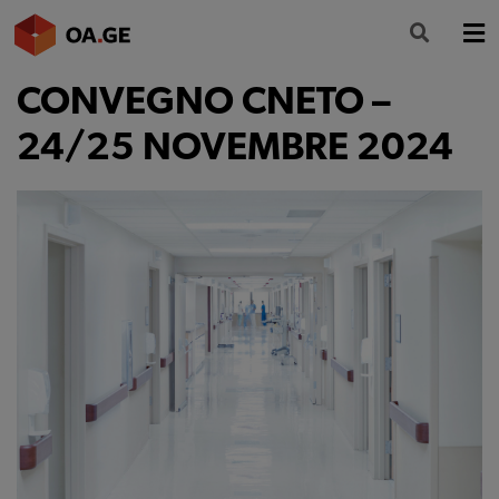
CONVEGNO CNETO –
L’ORDINE
24/25 NOVEMBRE 2024
AMMINISTRAZIONE TRASPARENTE
ALBO
SEGRETERIA
SERVIZI
FORMAZIONE
NEWS