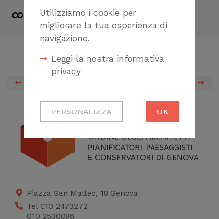
Utilizziamo i cookie per
CONDIVIDI
migliorare la tua esperienza di
navigazione.
Leggi la nostra informativa
privacy
PREVIOUS
NEXT
Cookie tecnici
PERSONALIZZA
OK
Necessari per
permetterti di fruire
correttamente del
sito
Cookie di profilazione
Ci permettono di
Piazza San Matteo, 18 Genova
raccogliere dati
Tel 010 2473272
010 2530086
statistici su di te per