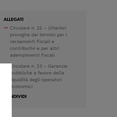
ALLEGATI
Circolare n. 22 – Ulteriori
proroghe dei termini per i
versamenti fiscali e
contributivi e per altri
adempimenti fiscali
Circolare n. 23 – Garanzie
pubbliche a favore della
liquidità degli operatori
economici
CONDIVIDI