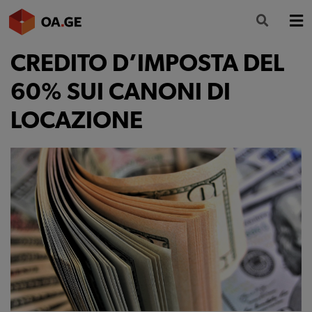
CREDITO D’IMPOSTA DEL
L’ORDINE
60% SUI CANONI DI
AMMINISTRAZIONE TRASPARENTE
LOCAZIONE
ALBO
SEGRETERIA
SERVIZI
FORMAZIONE
NEWS