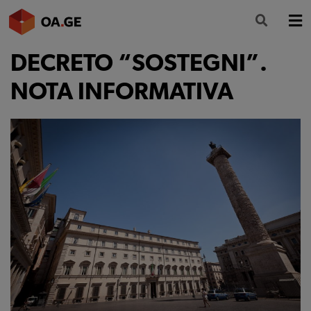
DECRETO “SOSTEGNI”.
L’ORDINE
NOTA INFORMATIVA
AMMINISTRAZIONE TRASPARENTE
ALBO
SEGRETERIA
SERVIZI
FORMAZIONE
NEWS