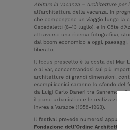
Abitare la Vacanza – Architetture per 
all’architettura della vacanza. In prog
che compongono un viaggio lungo la cos
Ospedaletti (8–13 luglio), e in Côte d’
attraverso una ricerca fotografica, s
dal boom economico a oggi, paesaggi, 
liberato.
Il focus prescelto è la costa del Mar L
e al Var, concentrandosi sui più import
architetture di grandi dimensioni, contr
esempi iconici saranno lo sfondo del fe
da Luigi Carlo Daneri tra Sanremo e O
il piano urbanistico e le realizzazioni 
Invrea a Varazze (1958-1963).
Il festival prevede numerosi appuntam
Fondazione dell’Ordine Architetti PP