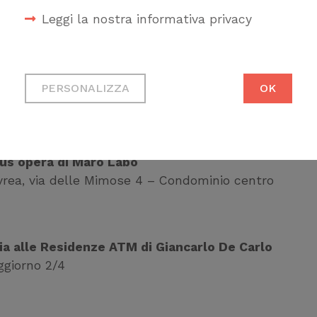
delle Mimose 4 – Condominio centro, durante
Leggi la nostra informativa privacy
ommittenti
, interverrà
Pier Luigi Feltri
,
alle 22, l’incontro
Progettare la vacanza. La
Cookie tecnici
 Gabrielli
, presidente FOAGE.
Necessari per permetterti di
PERSONALIZZA
OK
 in programma:
fruire correttamente del sito
Cookie di profilazione
ia ai Piani di Invrea alle opere di Marco
Ci permettono di raccogliere
lus opera di Maro Labò
dati statistici su di te per
 Invrea, via delle Mimose 4 – Condominio centro
migliorare il servizio
ria alle Residenze ATM di Giancarlo De Carlo
ggiorno 2
/4