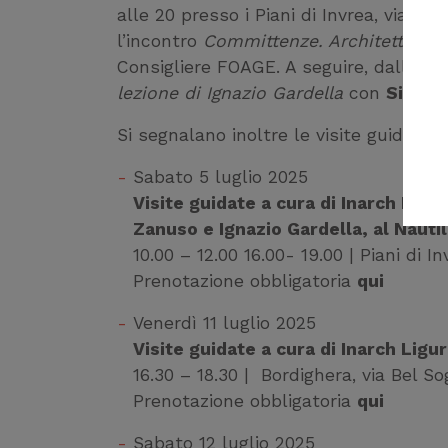
alle 20 presso i Piani di Invrea, via 
l’incontro
Committenze. Architetti e c
Consigliere FOAGE. A seguire, dalle 21 
lezione di Ignazio Gardella
con
Simona
Si segnalano inoltre le visite guidate
Sabato 5 luglio 2025
Visite guidate a cura di Inarch Ligur
Zanuso e Ignazio Gardella, al Nauti
10.00 – 12.00 16.00- 19.00 | Piani di
Prenotazione obbligatoria
qui
Venerdì 11 luglio 2025
Visite guidate a cura di Inarch Ligu
16.30 – 18.30 |
Bordighera, via Bel So
Prenotazione obbligatoria
qui
Sabato 12 luglio 2025