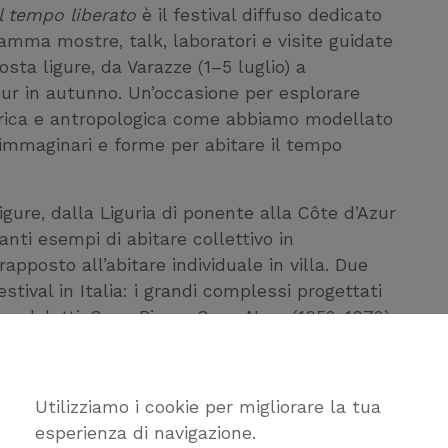
il tempo liberato
è il festival diffuso dedicato
ramma mostre, talk, laboratori e visite guidate
ta ligure, da Varazze (1–5 luglio) a
Azur in autunno. Un’occasione per esplorare
torica e antropologica come abbiamo modellato
immaginari e forme per abitare il tempo
igure, dalla Liguria di ponente alla Côte d’Azur
anti esempi di abitare collettivo in
apposto all’abitare individuale in villa. Due
stival in Italia: i grandi complessi progettati
spedaletti, Capo Pino e Capo Nero (1952-1972);
di Ignazio Gardella e Marco Zanuso per Piani di
Utilizziamo i cookie per migliorare la tua
enti che vedono anche il coinvolgimento della
esperienza di navigazione.
C di Genova
:
venerdì 4 luglio
2025, dalle 18