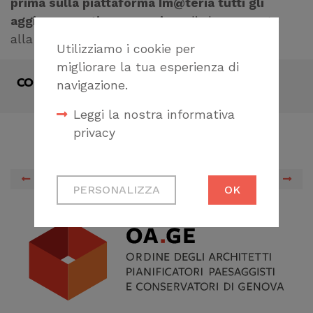
prima sulla piattaforma Im@teria tutti gli
aggiornamenti necessari
per l’adeguamento
alla proroga del semestre di ravvedimento.
Utilizziamo i cookie per
migliorare la tua esperienza di
CONDIVIDI
navigazione.
Leggi la nostra informativa
privacy
Cookie tecnici
PREVIOUS
NEXT
PERSONALIZZA
OK
Necessari per
permetterti di fruire
correttamente del
sito
Cookie di profilazione
Ci permettono di