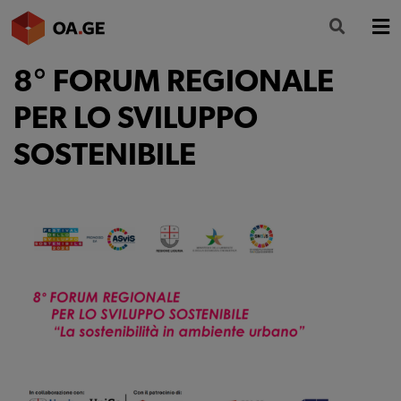
8° FORUM REGIONALE
L’ORDINE
PER LO SVILUPPO
AMMINISTRAZIONE TRASPARENTE
SOSTENIBILE
ALBO
SEGRETERIA
SERVIZI
FORMAZIONE
NEWS