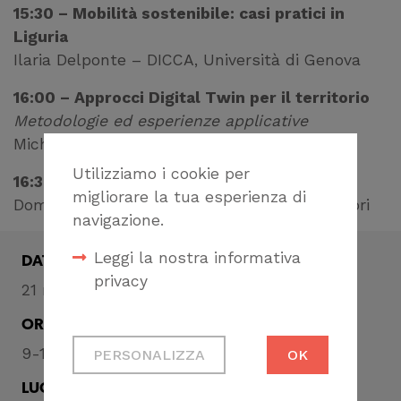
15:30 – Mobilità sostenibile: casi pratici in
Liguria
Ilaria Delponte – DICCA, Università di Genova
16:00 – Approcci Digital Twin per il territorio
Metodologie ed esperienze applicative
Michela Spagnuolo – CNR IMATI
Utilizziamo i cookie per
16:30 – Conclusioni
migliorare la tua esperienza di
Domande, dibattito finale e chiusura dei lavori
navigazione.
Leggi la nostra informativa
DATA
privacy
21 maggio 2026
ORA
Cookie tecnici
9-16:30
PERSONALIZZA
OK
Necessari per
permetterti di fruire
LUOGO