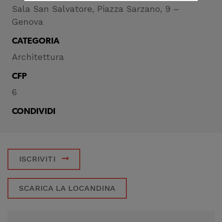
correttamente del
Sala San Salvatore, Piazza Sarzano, 9 –
sito
Genova
Cookie di profilazione
CATEGORIA
Ci permettono di
Architettura
raccogliere dati
CFP
statistici su di te per
6
migliorare il servizio
CONDIVIDI
ISCRIVITI
SCARICA LA LOCANDINA