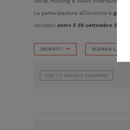
Social Housing a livello internazionale.
La partecipazione all’incontro è
gratui
Iscrizioni
entro il 28 settembre 2023
.
ISCRIVITI
SCARICA LA LO
ADD TO GOOGLE CALENDAR