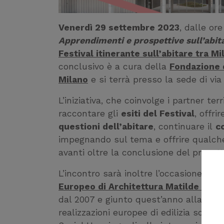
Venerdì 29 settembre 2023
, dalle ore
Apprendimenti e prospettive sull’abi
Festival itinerante sull’abitare tra 
conclusivo è a cura della
Fondazione d
Milano
e si terrà presso la sede di via
L’iniziativa, che coinvolge i partner te
raccontare gli
esiti del Festival
, offri
questioni dell’abitare
, continuare il
co
impegnando sul tema e offrire qualc
avanti oltre la conclusione del progett
L’incontro sarà inoltre l’occasione pe
Europeo di Architettura Matilde Baff
dal 2007 e giunto quest’anno alla sua IX
realizzazioni europee di edilizia social