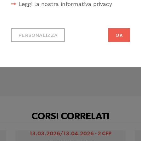
Leggi la nostra informativa privacy
ta
e valida
4 CFP
per gli architetti
.
Cookie tecnici
Necessari per permetterti di
PERSONALIZZA
OK
fruire correttamente del sito
CANDINA
Cookie di profilazione
Ci permettono di raccogliere
dati statistici su di te per
migliorare il servizio
CORSI CORRELATI
13.03.2026/13.04.2026 - 2 CFP