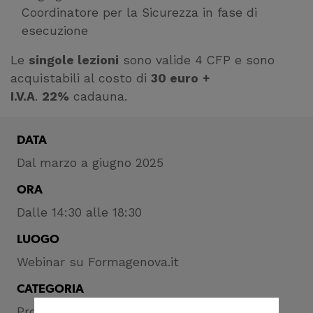
Coordinatore per la Sicurezza in fase di
esecuzione
Le
singole lezioni
sono valide 4 CFP e sono
acquistabili al costo di
30 euro
+
I.V.A
.
22%
cadauna.
DATA
Dal marzo a giugno 2025
ORA
Dalle 14:30 alle 18:30
LUOGO
Webinar su Formagenova.it
CATEGORIA
Professione