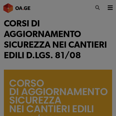
CORSI DI
L’ORDINE
AGGIORNAMENTO
AMMINISTRAZIONE TRASPARENTE
SICUREZZA NEI CANTIERI
ALBO
EDILI D.LGS. 81/08
SEGRETERIA
SERVIZI
FORMAZIONE
NEWS