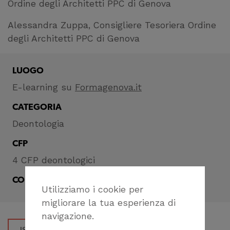
Ordine degli Architetti PPC di Genova
Alessandra Zuppa, Consigliere Tesoriera Ordine
degli Architetti PPC di Genova
LUOGO
E-learning su
Formagenova.it
CATEGORIA
Deontologia
CFP
4 CFP deontologici
CONDIVIDI
Utilizziamo i cookie per
migliorare la tua esperienza di
navigazione.
ISCRIVITI