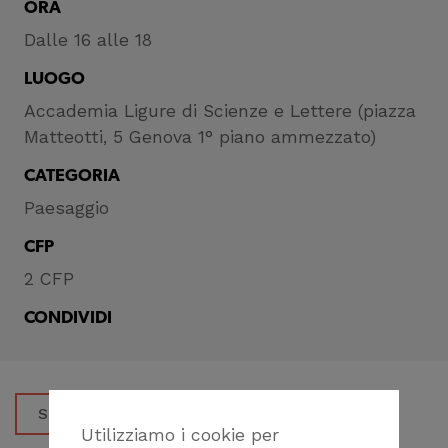
ORA
Dalle 16 alle 18
LUOGO
Accademia Ligure di Scienze e Lettere (piazza
Matteotti, 5 Genova 1° piano ammezzato)
CATEGORIA
Paesaggio
CFP
2 CFP
CONDIVIDI
SCARICA LA LOCANDINA
Utilizziamo i cookie per