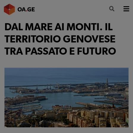
DAL MARE AI MONTI. IL
L’ORDINE
TERRITORIO GENOVESE
AMMINISTRAZIONE TRASPARENTE
TRA PASSATO E FUTURO
ALBO
SEGRETERIA
SERVIZI
FORMAZIONE
NEWS