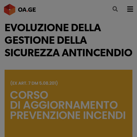
EVOLUZIONE DELLA
L’ORDINE
GESTIONE DELLA
AMMINISTRAZIONE TRASPARENTE
SICUREZZA ANTINCENDIO
ALBO
SEGRETERIA
SERVIZI
FORMAZIONE
NEWS