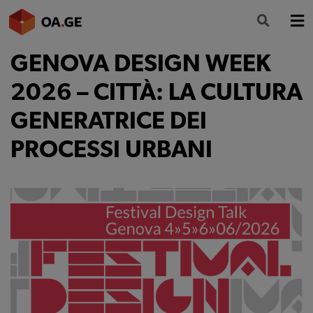
GENOVA DESIGN WEEK
L’ORDINE
2026 – CITTÀ: LA CULTURA
AMMINISTRAZIONE TRASPARENTE
GENERATRICE DEI
ALBO
PROCESSI URBANI
SEGRETERIA
SERVIZI
FORMAZIONE
NEWS