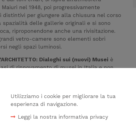
 Maiuri nel 1948, poi progressivamente
i distintivi per giungere alla chiusura nel corso
 spazialità delle gallerie originali e si sono
poca, riproponendone anche una rivisitazione.
e grandi vetro-camere sono elementi sobri
ersi negli spazi luminosi.
’ARCHITETTO: Dialoghi sui (nuovi) Musei
è
casi di rinnovamento di musei in Italia e non
 figura del curatore e quella dell’architetto
nti e i percorsi espositivi secondo le nuove
ità.
Utilizziamo i cookie per migliorare la tua
sti
esperienza di navigazione.
legenova@
cultura.gov.it
Leggi la nostra informativa privacy
Cookie tecnici