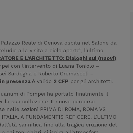
, Palazzo Reale di Genova ospita nel Salone da
udio alla visita a cielo aperto”, l’ultimo
RATORE E L’ARCHITETTO: Dialoghi sui (nuovi)
mpei con l’intervento di Luana Toniolo –
usei Sardegna e Roberto Cremascoli –
in presenza
è valido
2 CFP
per gli architetti.
tiquarium di Pompei ha portato finalmente il
 la sua collezione. Il nuovo percorso
ivise nelle sezioni PRIMA DI ROMA, ROMA VS
A ITALIA, A FUNDAMENTIS REFICERE, L’ULTIMO
ll’età sannitica fino alla tragica eruzione del
 dai toni chiari, si ispira all’atmosfera