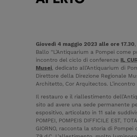
Giovedì 4 maggio 2023 alle ore 17.30
Ballo “L’Antiquarium a Pompei come prel
incontro del ciclo di conferenze
IL CU
Musei
, dedicato all’Antiquarium di Po
Direttore della Direzione Regionale M
Architetto, Cor Arquitectos. L’incontro
Il restauro e il riallestimento dell’An
sito ad avere una sede permanente per
espositivo, articolato in 11 sale sudd
POMPEI, POMPEIS DIFFICILE EST, TOT
GIORNO, racconta la storia di Pompei da
79 d.C. L’allestimento, molto luminoso e