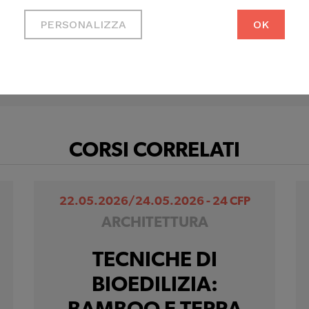
CANDINA
Necessari per permetterti di
PERSONALIZZA
OK
fruire correttamente del sito
Cookie di profilazione
Ci permettono di raccogliere
dati statistici su di te per
migliorare il servizio
CORSI CORRELATI
22.05.2026/24.05.2026 - 24 CFP
ARCHITETTURA
TECNICHE DI
BIOEDILIZIA: