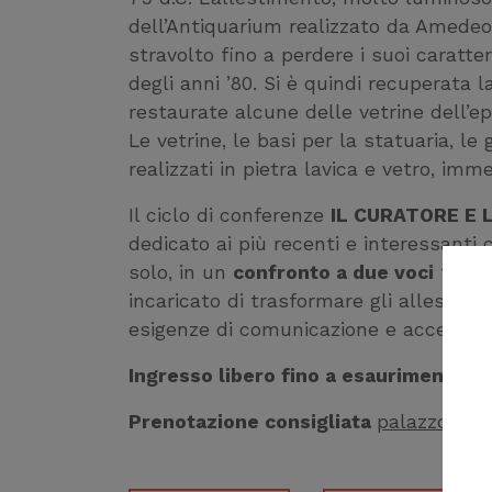
dell’Antiquarium realizzato da Amedeo
stravolto fino a perdere i suoi caratter
degli anni ’80. Si è quindi recuperata la
restaurate alcune delle vetrine dell’e
Le vetrine, le basi per la statuaria, l
realizzati in pietra lavica e vetro, imm
Il ciclo di conferenze
IL CURATORE E L
dedicato ai più recenti e interessanti 
solo, in un
confronto a due voci
tra la
incaricato di trasformare gli allestime
esigenze di comunicazione e accessibil
Ingresso libero fino a esaurimento po
Prenotazione consigliata
palazzorea