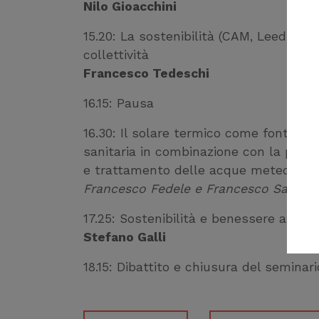
Nilo Gioacchini
15.20: La sostenibilità (CAM, Leed e We
collettività
Francesco Tedeschi
16.15: Pausa
16.30: Il solare termico come fonte ri
sanitaria in combinazione con la pomp
e trattamento delle acque meteoriche
Francesco Fedele e Francesco Savini.
17.25: Sostenibilità e benessere ambie
Stefano Galli
18.15: Dibattito e chiusura del seminari