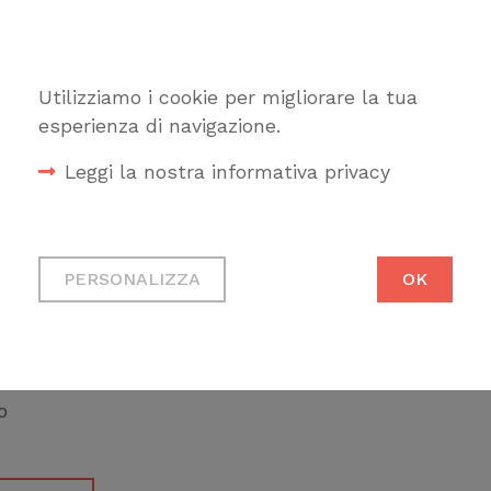
ll) nella progettazione dei bagni per la
Utilizziamo i cookie per migliorare la tua
esperienza di navigazione.
Leggi la nostra informativa privacy
nnovabile per la produzione di acqua calda
a di calore; sistemi di recupero acqua piovana
Cookie tecnici
 e reflue
Necessari per permetterti di
PERSONALIZZA
OK
fruire correttamente del sito
ntale: Il contributo della Building Automation
Cookie di profilazione
Ci permettono di raccogliere
o
dati statistici su di te per
migliorare il servizio