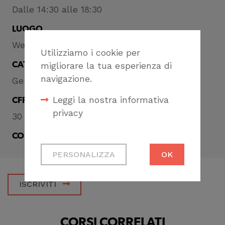
Dalle 14:30 alle 18:30
LUOGO
Webinar
Utilizziamo i cookie per
CATEGORIA
migliorare la tua esperienza di
navigazione.
Gestione della professione
Leggi la nostra informativa
CFP
privacy
30
CONDIVIDI
Cookie tecnici
PERSONALIZZA
OK
Necessari per
permetterti di fruire
ISCRIVITI
correttamente del
sito
Cookie di profilazione
CORSI CORRELATI