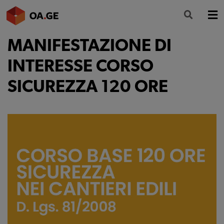
MANIFESTAZIONE DI
L’ORDINE
INTERESSE CORSO
AMMINISTRAZIONE TRASPARENTE
SICUREZZA 120 ORE
ALBO
SEGRETERIA
SERVIZI
FORMAZIONE
NEWS