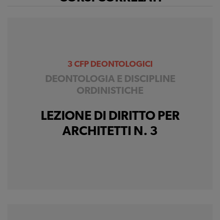
Ci permettono di
raccogliere dati
statistici su di te per
migliorare il servizio
3 CFP DEONTOLOGICI
DEONTOLOGIA E DISCIPLINE
ORDINISTICHE
LEZIONE DI DIRITTO PER
ARCHITETTI N. 3