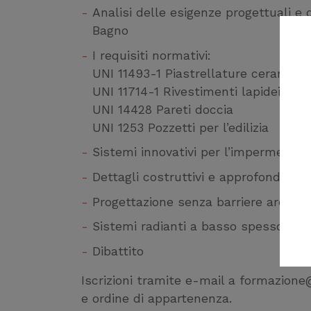
Analisi delle esigenze progettuali e
Bagno
I requisiti normativi:
UNI 11493-1 Piastrellature ceramich
UNI 11714-1 Rivestimenti lapidei
UNI 14428 Pareti doccia
UNI 1253 Pozzetti per l’edilizia
Sistemi innovativi per l’impermeabili
Dettagli costruttivi e approfondimenti
Progettazione senza barriere archite
Sistemi radianti a basso spessore e 
Dibattito
Iscrizioni tramite e-mail a formazione
e ordine di appartenenza.