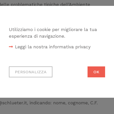
 delle problematiche tipiche dell’Ambiente
e
Utilizziamo i cookie per migliorare la tua
esperienza di navigazione.
Leggi la nostra informativa privacy
zzazione in interno
Cookie tecnici
 sui punti critici
Necessari per permetterti di
PERSONALIZZA
OK
ttoniche: sistemi doccia a filo pavimento
fruire correttamente del sito
sistemi di illuminazione LED
Cookie di profilazione
Ci permettono di raccogliere
@schlueter.it, indicando: nome, cognome, C.F.
dati statistici su di te per
migliorare il servizio