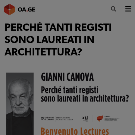
PERCHÉ TANTI REGISTI
L’ORDINE
SONO LAUREATI IN
AMMINISTRAZIONE TRASPARENTE
ARCHITETTURA?
ALBO
SEGRETERIA
SERVIZI
FORMAZIONE
NEWS