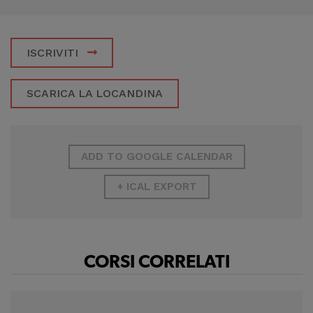
raccogliere dati
statistici su di te per
migliorare il servizio
ISCRIVITI
SCARICA LA LOCANDINA
ADD TO GOOGLE CALENDAR
+ ICAL EXPORT
CORSI CORRELATI