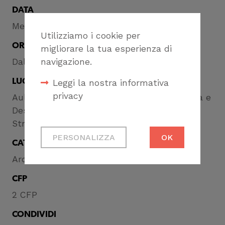
DATA
Mercoledì 5 febbraio 2025
Utilizziamo i cookie per
ORA
migliorare la tua esperienza di
navigazione.
Dalle ore 17 alle ore 19
LUOGO
Leggi la nostra informativa
privacy
Aula Benvenuto – Dipartimento Architettura e
Design – UniGE
Stradone S. Agostino, 37 Genova
Cookie tecnici
PERSONALIZZA
OK
Necessari per
CATEGORIA
permetterti di fruire
Architettura
correttamente del
CFP
sito
2 CFP
Cookie di profilazione
CONDIVIDI
Ci permettono di