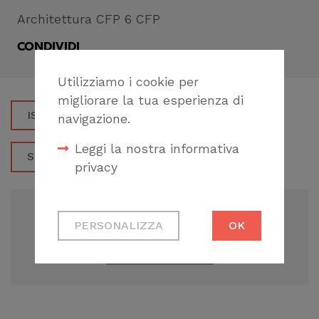
Architettura CFP 6 CFP
CONDIVIDI
Utilizziamo i cookie per
migliorare la tua esperienza di
ISCRIVITI
navigazione.
Leggi la nostra informativa
SCARICA LA LOCANDINA
privacy
Cookie tecnici
ADD TO GOOGLE CALENDAR
PERSONALIZZA
OK
Necessari per
permetterti di fruire
+ ICAL EXPORT
correttamente del
sito
Cookie di profilazione