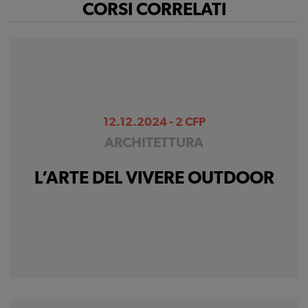
CORSI CORRELATI
Ci permettono di
raccogliere dati
statistici su di te per
migliorare il servizio
12.12.2024 - 2 CFP
ARCHITETTURA
L’ARTE DEL VIVERE OUTDOOR