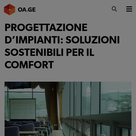
PROGETTAZIONE
L’ORDINE
D’IMPIANTI: SOLUZIONI
AMMINISTRAZIONE TRASPARENTE
SOSTENIBILI PER IL
ALBO
COMFORT
SEGRETERIA
SERVIZI
FORMAZIONE
NEWS