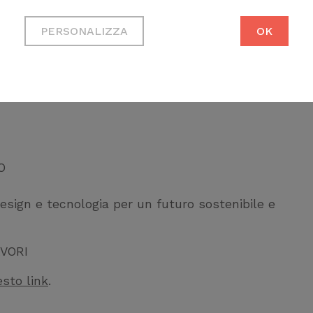
Cookie tecnici
O
Necessari per permetterti di
PERSONALIZZA
OK
fruire correttamente del sito
logia per un futuro sostenibile e innovativo
Cookie di profilazione
A a cura del moderatore Gianluca Orrù,
Ci permettono di raccogliere
dati statistici su di te per
migliorare il servizio
O
esign e tecnologia per un futuro sostenibile e
AVORI
sto link
.