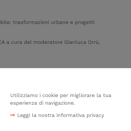
ibile: trasformazioni urbane e progetti
A a cura del moderatore Gianluca Orrù,
A a cura del moderatore Gianluca Orrù,
O
Utilizziamo i cookie per migliorare la tua
esperienza di navigazione.
hiave sostenibile: trasformazioni urbane e
Leggi la nostra informativa privacy