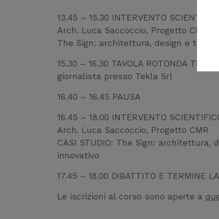
13.45 – 15.30 INTERVENTO SCIENTIFIC
Arch. Luca Saccoccio, Progetto CMR
The Sign: architettura, design e tecno
15.30 – 16.30 TAVOLA ROTONDA TECNIC
giornalista presso Tekla Srl
16.40 – 16.45 PAUSA
16.45 – 18.00 INTERVENTO SCIENTIFIC
Arch. Luca Saccoccio, Progetto CMR
CASI STUDIO: The Sign: architettura, d
innovativo
17.45 – 18.00 DIBATTITO E TERMINE L
Le iscrizioni al corso sono aperte a
que