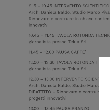
9.15 – 10.45 INTERVENTO SCIENTIFICO
Arch. Daniela Baldo, Studio Marco Piva
Rinnovare e costruire in chiave sosten
innovativi
10.45 – 11.45 TAVOLA ROTONDA TECNIC
giornalista presso Tekla Srl
11.45 – 12.00 PAUSA CAFFE’
12.00 – 12.30 TAVOLA ROTONDA TECNIC
giornalista presso Tekla Srl
12.30 – 13.00 INTERVENTO SCIENTIFIC
Arch. Daniela Baldo, Studio Marco Piva
DIBATTITO – Rinnovare e costruire in c
progetti innovativi
13.00 – 13.45 PAUSA PRANZO