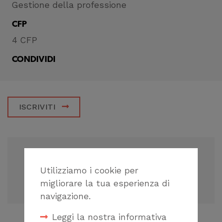
Gestione della professione
CFP
4 CFP
CONDIVIDI
ISCRIVITI
ADD TO GOOGLE CALENDAR
Utilizziamo i cookie per
+ ICAL EXPORT
migliorare la tua esperienza di
navigazione.
Leggi la nostra informativa