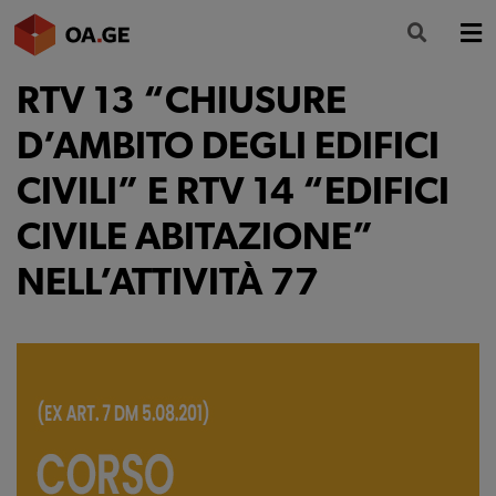
RTV 13 “CHIUSURE
L’ORDINE
D’AMBITO DEGLI EDIFICI
AMMINISTRAZIONE TRASPARENTE
CIVILI” E RTV 14 “EDIFICI
ALBO
CIVILE ABITAZIONE”
SEGRETERIA
NELL’ATTIVITÀ 77
SERVIZI
FORMAZIONE
NEWS