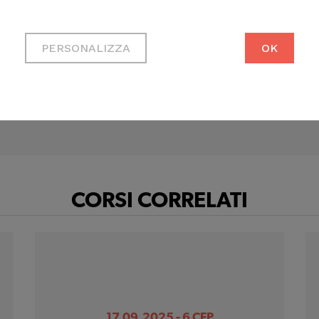
Cookie tecnici
Necessari per permetterti di
PERSONALIZZA
OK
CANDINA
fruire correttamente del sito
Cookie di profilazione
Ci permettono di raccogliere
dati statistici su di te per
migliorare il servizio
CORSI CORRELATI
17.09.2025 - 6 CFP