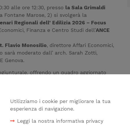
0:30 alle ore 12:30, presso
la Sala Grimaldi
a Fontane Marose, 2) si svolgerà la
enari Regionali dell’ Edilizia 2026 – Focus
 Economici, Finanza e Centro Studi dell’
ANCE
t. Flavio Monosilio
, direttore Affari Economici,
o sarà moderato dall’ arch. Sarah Zotti,
CE Genova.
ongiunturale, offrendo un quadro aggiornato
o focus dedicati a: mercato immobiliare
’analisi evidenzierà le peculiarità locali,
propria regione. Tra gli ospiti l’arch.
Utilizziamo i cookie per migliorare la tua
nistica del Comune di Genova, il
esperienza di navigazione.
iero Petrucco e i Presidenti degli ordini
Leggi la nostra informativa privacy
nk: “
REGISTRAZIONE
” entro l’8 giugno 2026.