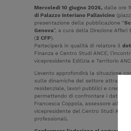
Mercoledì 10 giugno 2026,
dalle ore 1
di Palazzo Interiano Pallavicino
(piazz
presentazione della pubblicazione “
Sc
Genova
”, a cura della Direzione Affari
(
2 CFP
).
Parteciperà in qualità di relatore il
dot
Finanza e Centro Studi ANCE; l’incontr
vicepresidente Edilizia e Territorio AN
L’evento approfondirà la situazione c
sulle dinamiche del settore attravers
residenziale, lavori pubblici e credito. L
permettendo di confrontare i dati della 
Francesca Coppola, assessore all’Urba
vicepresidente del Centro Studi ANCE P
professionali
.
Confermare l’adesione al seguente li