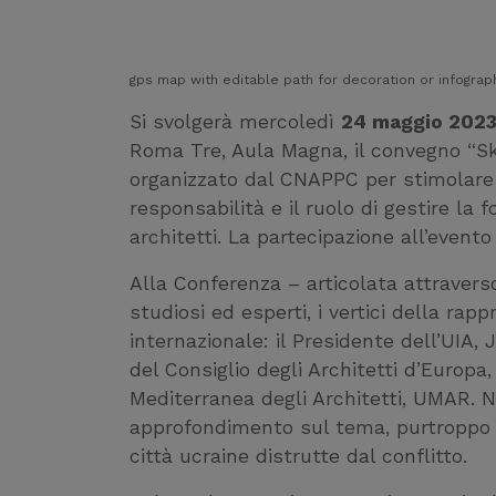
gps map with editable path for decoration or infograp
Si svolgerà mercoledì
24 maggio 202
Roma Tre, Aula Magna, il convegno “Skil
organizzato dal CNAPPC per stimolare 
responsabilità e il ruolo di gestire la
architetti. La partecipazione all’event
Alla Conferenza – articolata attraverso 
studiosi ed esperti, i vertici della rapp
internazionale: il Presidente dell’UIA
del Consiglio degli Architetti d’Europa
Mediterranea degli Architetti, UMAR. 
approfondimento sul tema, purtroppo di
città ucraine distrutte dal conflitto.