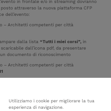
l’evento in frontale e/o in streaming dovranno
o posto attraverso la nuova piattaforma CFP
ce dell’evento:
o – Architetti competenti per città
tampare dalla lista
“Tutti i miei corsi”,
in
scaricabile dall’icona pdf, da presentare
ad un documento di riconoscimento
o – Architetti competenti per città
81
nto alla pagina di registrazione al webinar. A
riceverà all’indirizzo e-mail indicato nel
zione e il link al quale collegarsi per la
Utilizziamo i cookie per migliorare la tua
esperienza di navigazione.