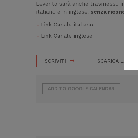
L’evento sarà anche trasmesso in live
italiano e in inglese,
senza riconoscim
Link Canale italiano
Link Canale inglese
ISCRIVITI
SCARICA LA LO
ADD TO GOOGLE CALENDAR