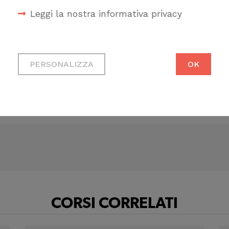
 streaming sui canali YouTube del CNAPPC, in
Leggi la nostra informativa privacy
ento di CFP
:
Cookie tecnici
Necessari per permetterti di
PERSONALIZZA
OK
fruire correttamente del sito
Cookie di profilazione
CANDINA
Ci permettono di raccogliere
dati statistici su di te per
migliorare il servizio
CORSI CORRELATI