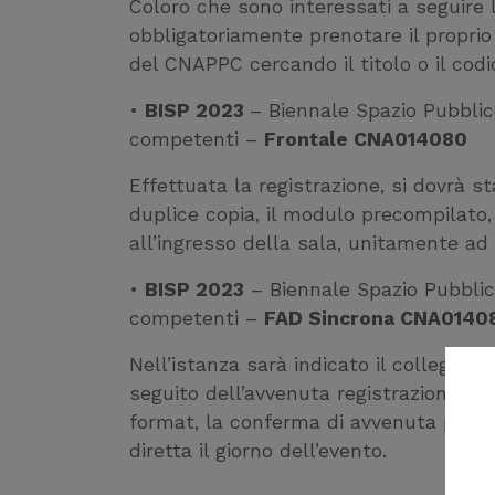
Coloro che sono interessati a seguire 
obbligatoriamente prenotare il propri
del CNAPPC cercando il titolo o il codi
•
BISP 2023
– Biennale Spazio Pubblic
competenti –
Frontale CNA014080
Effettuata la registrazione, si dovrà s
duplice copia, il modulo precompilato, 
all’ingresso della sala, unitamente 
•
BISP 2023
– Biennale Spazio Pubblic
competenti –
FAD Sincrona CNA0140
Nell’istanza sarà indicato il collegame
seguito dell’avvenuta registrazione, si 
format, la conferma di avvenuta prenota
diretta il giorno dell’evento.