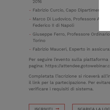
2016
Fabrizio Curcio, Capo Dipartimento N
Marco Di Ludovico, Professore Associ
Federico II di Napoli
Giuseppe Ferro, Professore Ordinario 
Torino
Fabrizio Mauceri, Esperto in assicur
Per seguire l’evento sulla piattaforma
pagina: https://attendee.gotowebinar
Completata l’iscrizione si riceverà all’i
il link per la partecipazione. Per evita
verificare i requisiti di sistema.
ISCRIVITI
SCARICA LA LO