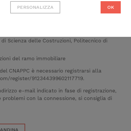
Necessari per permetterti di
PERSONALIZZA
OK
azionale della Protezione Civile
fruire correttamente del sito
ato di Tecnica delle Costruzioni, Università
Cookie di profilazione
Ci permettono di raccogliere
di Scienza delle Costruzioni, Politecnico di
dati statistici su di te per
migliorare il servizio
azioni del ramo immobiliare
 del CNAPPC è necessario registrarsi alla
.com/register/912344399602117719.
ndirizzo e-mail indicato in fase di registrazione,
re problemi con la connessione, si consiglia di
CANDINA