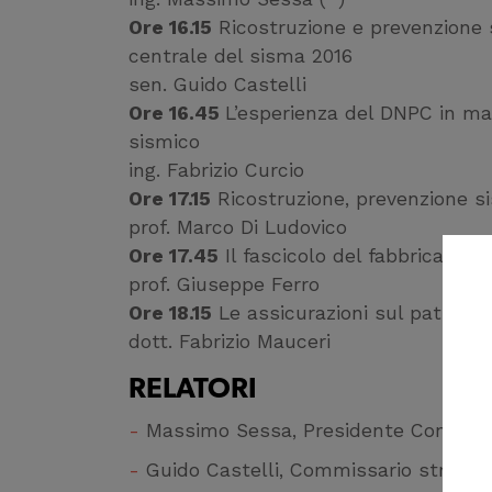
Ore 16.15
Ricostruzione e prevenzione s
centrale del sisma 2016
sen. Guido Castelli
Ore 16.45
L’esperienza del DNPC in mat
sismico
ing. Fabrizio Curcio
Ore 17.15
Ricostruzione, prevenzione si
prof. Marco Di Ludovico
Ore 17.45
Il fascicolo del fabbricato e 
prof. Giuseppe Ferro
Ore 18.15
Le assicurazioni sul patrimon
dott. Fabrizio Mauceri
RELATORI
Massimo Sessa, Presidente Consiglio 
Guido Castelli, Commissario straordi