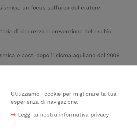
ismica: un focus sull’area del cratere
eria di sicurezza e prevenzione del rischio
smica e costi dopo il sisma aquilano del 2009
l’anagrafe digitale
io immobiliare
Utilizziamo i cookie per migliorare la tua
esperienza di navigazione.
Leggi la nostra informativa privacy
Superiore dei Lavori Pubblici
nario del Governo per la ricostruzione sisma
Cookie tecnici