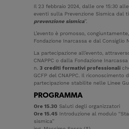
Il 23 febbraio 2024, dalle ore 15:30 alle
eventi sulla Prevenzione Sismica dal ti
prevenzione sismica
”.
L’evento è promosso, congiuntamente, da
Fondazione Inarcassa e dal Consiglio N
La partecipazione all’evento, attravers
CNAPPC o dalla Fondazione Inarcassa (se 
n.
3 crediti formativi professionali
ch
GCFP del CNAPPC. Il riconoscimento dei
partecipazione stabilite nelle Linee Gu
PROGRAMMA
Ore 15.30
Saluti degli organizzatori
Ore 15.45
Introduzione al modulo “Stat
sismica”
ing. Massimo Sessa (*)