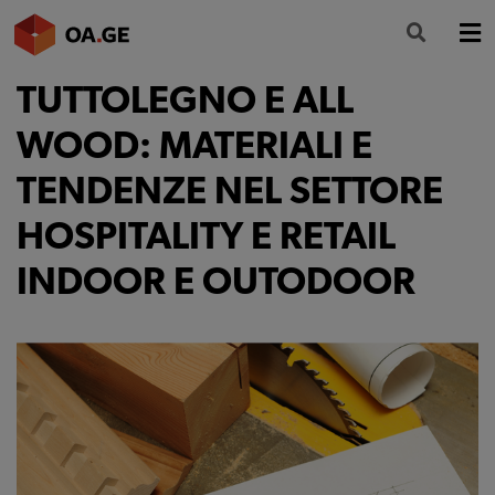
TUTTOLEGNO E ALL
L’ORDINE
WOOD: MATERIALI E
AMMINISTRAZIONE TRASPARENTE
TENDENZE NEL SETTORE
ALBO
HOSPITALITY E RETAIL
SEGRETERIA
INDOOR E OUTODOOR
SERVIZI
FORMAZIONE
NEWS