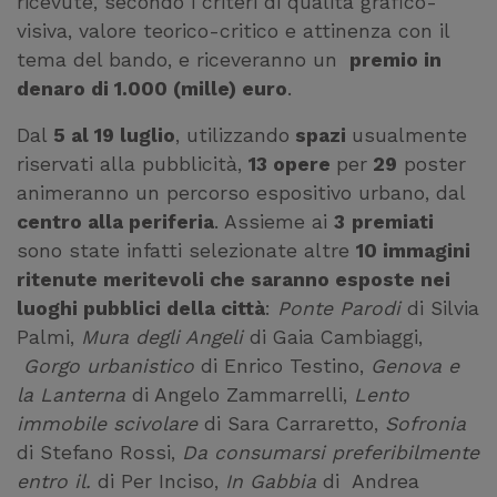
ricevute, secondo i criteri di qualità grafico-
visiva, valore teorico-critico e attinenza con il
tema del bando, e riceveranno un
premio in
denaro di 1.000 (mille) euro
.
Dal
5 al 19 luglio
, utilizzando
spazi
usualmente
riservati alla pubblicità,
13 opere
per
29
poster
animeranno un percorso espositivo urbano, dal
centro alla periferia
. Assieme ai
3
premiati
sono state infatti selezionate altre
10 immagini
ritenute meritevoli che saranno esposte nei
luoghi pubblici della città
:
Ponte Parodi
di Silvia
Palmi,
Mura degli Angeli
di Gaia Cambiaggi,
Gorgo urbanistico
di Enrico Testino,
Genova e
la Lanterna
di Angelo Zammarrelli,
Lento
immobile scivolare
di Sara Carraretto,
Sofronia
di Stefano Rossi,
Da consumarsi preferibilmente
entro il.
di Per Inciso,
In Gabbia
di Andrea