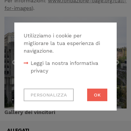
Per informazioni:
www.fondazione-oage.org/call-
for-images
).
Utilizziamo i cookie per
migliorare la tua esperienza di
navigazione.
Leggi la nostra informativa
privacy
Cookie tecnici
PERSONALIZZA
OK
Necessari per
permetterti di fruire
Gallery dei vincitori
correttamente del
sito
ALLEGATI