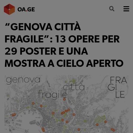
“GENOVA CITTÀ
L’ORDINE
FRAGILE”: 13 OPERE PER
AMMINISTRAZIONE TRASPARENTE
29 POSTER E UNA
ALBO
MOSTRA A CIELO APERTO
SEGRETERIA
SERVIZI
FORMAZIONE
NEWS