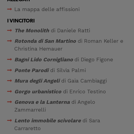
Cookie di profilazione
La mappa delle affissioni
Ci permettono di
raccogliere dati
I VINCITORI
statistici su di te per
The Monolith
di Daniele Ratti
migliorare il servizio
Rotonda di San Martino
di Roman Keller e
Christina Hemauer
Bagni Lido Cornigliano
di Diego Figone
Ponte Parodi
di Silvia Palmi
Mura degli Angeli
di Gaia Cambiaggi
Gorgo urbanistico
di Enrico Testino
Genova e la Lanterna
di Angelo
Zammarrelli
Lento immobile scivolare
di Sara
Carraretto