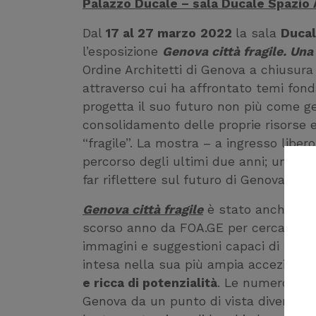
Palazzo Ducale – sala Ducale Spazio
Dal
17 al 27 marzo
2022
la sala
Ducal
l’esposizione
Genova città fragile. Una
Ordine Architetti di Genova a chiusur
attraverso cui ha affrontato temi fond
progetta il suo futuro non più come ge
consolidamento delle proprie risorse 
“fragile”. La mostra – a ingresso liber
percorso degli ultimi due anni; un ritra
far riflettere sul futuro di Genova.
Genova città fragile
è stato anche il t
scorso anno da FOA.GE per cercare, ne
immagini e suggestioni capaci di far rif
intesa nella sua più ampia accezione 
e ricca di potenzialità
. Le numerose p
Genova da un punto di vista diverso. Un