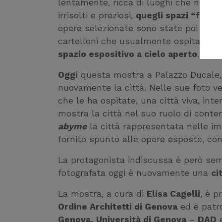
lentamente, ricca di luoghi che non si
irrisolti e preziosi,
quegli spazi “fragi
opere selezionate sono state poi espost
cartelloni che usualmente ospitano man
spazio espositivo a cielo aperto
.
Oggi
questa mostra a Palazzo Ducale, 
nuovamente la città. Nelle sue foto v
che le ha ospitate, una città viva, in
mostra la città nel suo ruolo di cont
abyme
la città rappresentata nelle i
fornito spunto alle opere esposte, con
La protagonista indiscussa è però semp
fotografata oggi è nuovamente una
ci
La mostra, a cura di
Elisa Cagelli
, è 
Ordine Architetti di Genova
ed è patr
Genova, Università di Genova
–
DAD