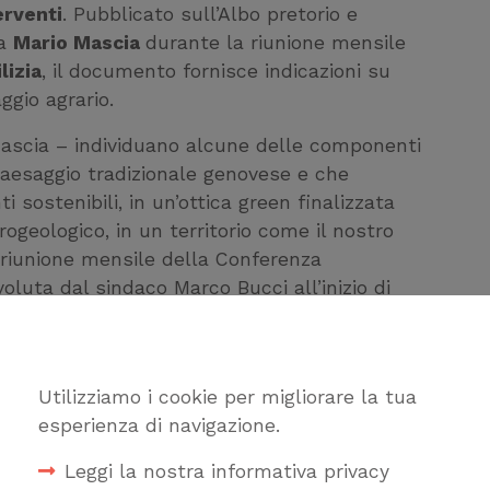
erventi
. Pubblicato sull’Albo pretorio e
ca
Mario Mascia
durante la riunione mensile
lizia
, il documento fornisce indicazioni su
ggio agrario.
Mascia – individuano alcune delle componenti
 paesaggio tradizionale genovese e che
 sostenibili, in un’ottica green finalizzata
ogeologico, in un territorio come il nostro
 riunione mensile della Conferenza
oluta dal sindaco Marco Bucci all’inizio di
illustrato il documento oggetto di una
ià condiviso sia con la stessa Conferenza che
emplificazione e alla diffusione delle buone
Utilizziamo i cookie per migliorare la tua
 territorio.Si tratta di un approfondimento
esperienza di navigazione.
plina paesaggistica di Livello puntuale del
e di Genova, che ha attribuito a zone
Leggi la nostra informativa privacy
il valore del paesaggio agrario.L’individuazione