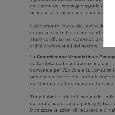
del valore del paesaggio agrario è lega
riconosciuti e riconoscibili ancora prese
Il documento, frutto del lavoro dell’Uf
rappresentanti di categorie partecipant
stato condiviso nei contenuti anche co
ordini professionali del settore.
La
Commissione Urbanistica e Paesagg
nell’ambito della collaborazione con 
Comunale per l’Edilizia e la Consulta P
processo attraverso la formulazione di
dal Comune nella stesura delle Linee 
Tra gli obiettivi delle Linee guida: ind
culturale, identitaria e paesaggistica 
indirizzare le azioni di recupero e di v