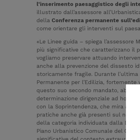
l’inserimento paesaggistico degli int
illustrato dall’assessore all’Urbanisti
della
Conferenza permanente sull’edi
come orientare gli interventi sul paesa
«Le Linee guida – spiega l’assessore 
più significative che caratterizzano il
vogliamo preservare attuando interventi
anche alla prevenzione del dissesto idr
storicamente fragile. Durante l’ultima
Permanente per l’Edilizia, fortemente v
questo suo secondo mandato, abbiamo 
determinazione dirigenziale ad hoc e g
con la Soprintendenza, che mira alla s
pratiche anche già presenti sul nostro
della categoria individuata dalla Disci
Piano Urbanistico Comunale del Comun
significative del contesto extraurbano 