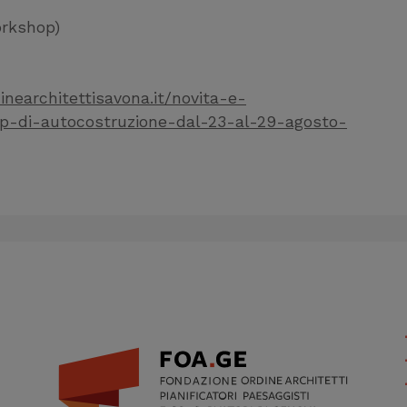
orkshop)
nearchitettisavona.it/novita-e-
op-di-autocostruzione-dal-23-al-29-agosto-