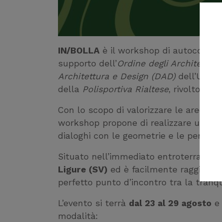
IN/BOLLA
è il workshop di autocostru
supporto dell’
Ordine degli Architetti 
Architettura e Design (DAD)
dell’Unive
della
Polisportiva Rialtese
, rivolto a 
Con lo scopo di valorizzare le aree in
workshop propone di realizzare un
arr
dialoghi con le geometrie e le penden
Situato nell’immediato entroterra sa
Ligure (SV)
ed è facilmente raggiungibi
perfetto punto d’incontro tra la tranqui
L’evento si terrà
dal 23 al 29 agosto
e 
modalità: