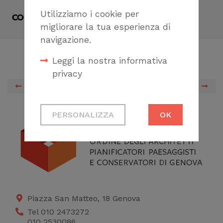
Utilizziamo i cookie per
CONDIVIDI
migliorare la tua esperienza di
navigazione.
Leggi la nostra informativa
privacy
PREVIOUS
NEXT
Cookie tecnici
PERSONALIZZA
OK
Necessari per
permetterti di fruire
correttamente del
sito
Cookie di profilazione
Ci permettono di
Piazza San Matteo, 18 Genova
raccogliere dati
Tel 010 2473272
010 2530086
statistici su di te per