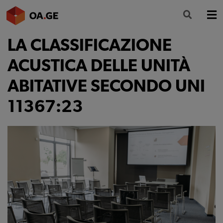
LA CLASSIFICAZIONE
L’ORDINE
ACUSTICA DELLE UNITÀ
AMMINISTRAZIONE TRASPARENTE
ABITATIVE SECONDO UNI
ALBO
11367:23
SEGRETERIA
SERVIZI
FORMAZIONE
NEWS