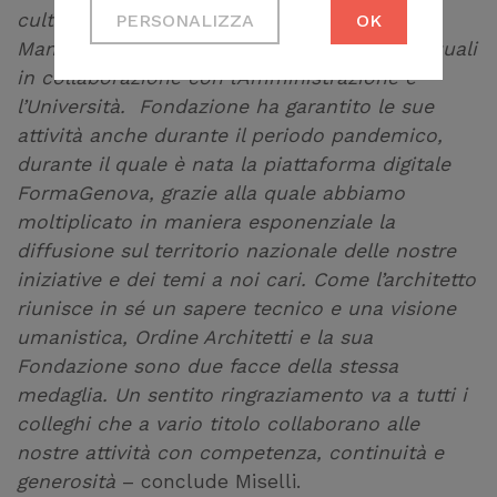
culturali tra cui i vari Big November, Fragile,
PERSONALIZZA
OK
Necessari per
Manomissioni, Cara Casa e altri, alcuni dei quali
permetterti di fruire
in collaborazione con l’Amministrazione e
correttamente del
l’Università. Fondazione ha garantito le sue
sito
attività anche durante il periodo pandemico,
durante il quale è nata la piattaforma digitale
Cookie di profilazione
FormaGenova, grazie alla quale abbiamo
Ci permettono di
moltiplicato in maniera esponenziale la
raccogliere dati
diffusione sul territorio nazionale delle nostre
statistici su di te per
iniziative e dei temi a noi cari. Come l’architetto
migliorare il servizio
riunisce in sé un sapere tecnico e una visione
umanistica, Ordine Architetti e la sua
Fondazione sono due facce della stessa
medaglia. Un sentito ringraziamento va a tutti i
colleghi che a vario titolo collaborano alle
nostre attività con competenza, continuità e
generosità
– conclude Miselli.