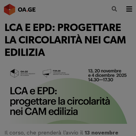
LCA E EPD: PROGETTARE
L’ORDINE
LA CIRCOLARITÀ NEI CAM
AMMINISTRAZIONE TRASPARENTE
EDILIZIA
ALBO
SEGRETERIA
SERVIZI
FORMAZIONE
NEWS
Il corso, che prenderà l’avvio il
13 novembre