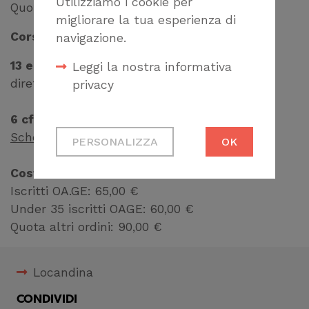
Utilizziamo i cookie per
Quota altri ordini 115,00 €
migliorare la tua esperienza di
Corso solo parte teorica (iva inclusa)
navigazione.
13 e 20 novembre 2025
: webinar, online in
Leggi la nostra informativa
diretta su Formagenova.it
privacy
6 cfp agli architetti
Cookie tecnici
Scheda formativa
PERSONALIZZA
OK
Necessari per
permetterti di fruire
Costo
correttamente del
Iscritti OA.GE: 65,00 €
sito
Under 35 iscritti OAGE: 60,00 €
Quota altri ordini: 90,00 €
Cookie di profilazione
Ci permettono di
Locandina
raccogliere dati
statistici su di te per
CONDIVIDI
migliorare il servizio