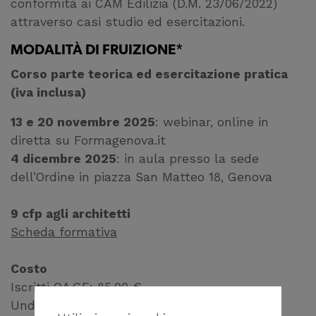
conformità ai CAM Edilizia (D.M. 23/06/2022)
attraverso casi studio ed esercitazioni.
MODALITÀ DI FRUIZIONE*
Corso parte teorica ed esercitazione pratica
(iva inclusa)
13 e 20 novembre 2025
: webinar, online in
diretta su Formagenova.it
4 dicembre 2025
: in aula presso la sede
dell’Ordine in piazza San Matteo 18, Genova
9 cfp agli architetti
Scheda formativa
Costo
Iscritti OA.GE: 85,00 €
Under 35 iscritti OAGE: 75,00 €