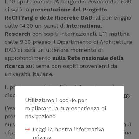
Il 10 aprile presso l’Albergo dei Poveri dalle 9.30
ci sarà la
presentazione del Progetto
ReCITYing e delle Ricerche DAD
; al pomeriggio
dalle 14.30 un panel di
International
Research
con ospiti internazionali. L’11 mattina
dalle 9.30 presso il Dipartimento di Architettura
DAD ci sarà un ulteriore momento di
approfondimento
sulla Rete nazionale della
ricerca
sul tema con ospiti provenienti da
università italiane.
Il programma dettagliato del congresso è
disponibile sul sito ufficiale:
www.recitying.org
.
Utilizziamo i cookie per
L’evento è accreditato
migliorare la tua esperienza di
presso OAGE / FOAGE previa iscrizione
navigazione.
su
www.formagenova.it
per il 10/04 mattina n 3
Leggi la nostra informativa
cfp, il 10/4 pomeriggio n 4 cfp e il 11/04 mattina
privacy