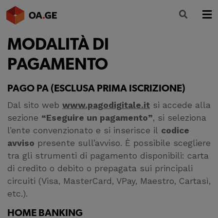
MODALITÀ DI
L’ORDINE
PAGAMENTO
AMMINISTRAZIONE TRASPARENTE
ALBO
PAGO PA (ESCLUSA PRIMA ISCRIZIONE)
Dal sito web
www.pagodigitale.it
si accede alla
SEGRETERIA
sezione
“Eseguire un pagamento”
, si seleziona
SERVIZI
l’ente convenzionato e si inserisce il
codice
avviso
presente sull’avviso. È possibile scegliere
FORMAZIONE
tra gli strumenti di pagamento disponibili: carta
di credito o debito o prepagata sui principali
NEWS
circuiti (Visa, MasterCard, VPay, Maestro, Cartasì,
etc.).
HOME BANKING