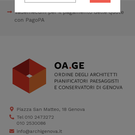
permetterti di fruire
Vademecum per il pagamento delle quote
correttamente del
con PagoPA
sito
Cookie di profilazione
Ci permettono di
raccogliere dati
statistici su di te per
migliorare il servizio
Piazza San Matteo, 18 Genova
Tel 010 2473272
010 2530086
info@archigenova.it