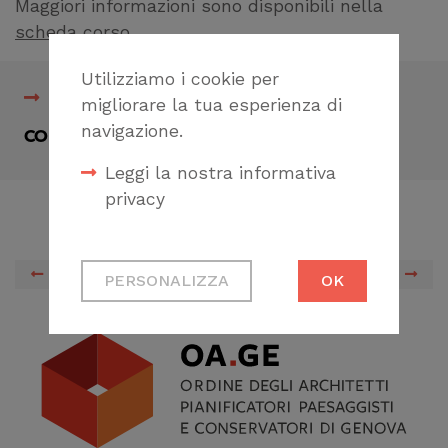
Maggiori informazioni sono disponibili nella
scheda corso
.
Utilizziamo i cookie per
Scheda corso
migliorare la tua esperienza di
navigazione.
CONDIVIDI
Leggi la nostra informativa
privacy
Cookie tecnici
PREVIOUS
NEXT
PERSONALIZZA
OK
Necessari per
permetterti di fruire
correttamente del
sito
Cookie di profilazione
Ci permettono di