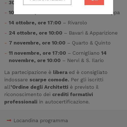
Necessari per
30 settembre, ore 18:00
– Bolzaneto
permetterti di fruire
10 ottobre, ore 10:00
– Molassana & Struppa
correttamente del
14 ottobre, ore 17:00
– Rivarolo
sito
24 ottobre, ore 10:00
– Bavari & Apparizione
Cookie di profilazione
7 novembre, ore 10:00
– Quarto & Quinto
Ci permettono di
raccogliere dati
11 novembre, ore 17:00
– Cornigliano
14
statistici su di te per
novembre, ore 10:00
– Nervi & S. Ilario
migliorare il servizio
La partecipazione è
libera
ed è consigliato
indossare
scarpe comode.
Per gli iscritti
all
’Ordine degli Architetti
è previsto il
riconoscimento dei
crediti formativi
professionali
in autocertificazione.
Locandina programma