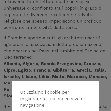
attraverso l’architettura quale linguaggio
universale di confronto tra i popoli, in grado di
superare le divergenze politiche e talvolta
religiose che spesso impediscono un proficuo
confronto tra le civiltà della terra.
Il Premio è aperto a tutti gli architetti (iscritti
agli ordini o associazioni della propria nazione)
che operano nei Paesi nell’ambito del Bacino del
Mediterraneo:
Albania, Algeria, Bosnia Erzegovina, Croazia,
Cipro, Egitto, Francia, Gibilterra, Grecia, Italia,
Israele, Libano, Libia, Malta, Marocco, Monaco,
Montenegro, Palestina (Striscia di Gaza),
Portogallo, Spagna, Tunisia, Turchia, Siria,
Utilizziamo i cookie per
Slovenia
.
migliorare la tua esperienza di
navigazione.
Il Premio ha come finalità l’acquisizione da parte