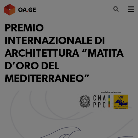
PREMIO
L’ORDINE
INTERNAZIONALE DI
AMMINISTRAZIONE TRASPARENTE
ARCHITETTURA “MATITA
ALBO
D’ORO DEL
SEGRETERIA
MEDITERRANEO”
SERVIZI
FORMAZIONE
NEWS